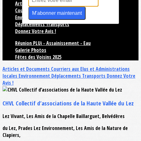
Articles et Documents
Courriers aux Elus et Administrations locales
M'abonner maintenant
Environnement
Déplacements Transports
Donnez Votre Avis !
Réunion PLUi - Assainissement - Eau
Galerie Photos
Fêtes des Voisins 2025
Articles et Documents
Courriers aux Elus et Administrations
locales
Environnement
Déplacements Transports
Donnez Votre
Avis !
CHVL Collectif d’associations de la Haute Vallée du Lez
Lez Vivant, Les Amis de la Chapelle Baillarguet, Belvédères
du Lez, Prades Lez Environnement, Les Amis de la Nature de
Clapiers,