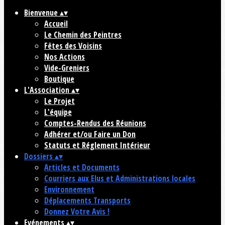
Bienvenue
▴
▾
Accueil
Le Chemin des Peintres
Fêtes des Voisins
Nos Actions
Vide-Greniers
Boutique
L'Association
▴
▾
Le Projet
L'équipe
Comptes-Rendus des Réunions
Adhérer et/ou Faire un Don
Statuts et Réglement Intérieur
Dossiers
▴
▾
Articles et Documents
Courriers aux Elus et Administrations locales
Environnement
Déplacements Transports
Donnez Votre Avis !
Evénements
▴
▾