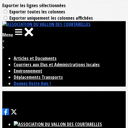
Exporter les lignes sélectionnées
Exporter toutes les colonnes
Exporter uniquement les colonnes affichées
Menu
<
>
Articles et Documents
Courriers aux Elus et Administrations locales
Environnement
Déplacements Transports
Donnez Votre Avis !
Ajoutez un logo, un bouton, des réseaux sociaux
Cliquez pour éditer