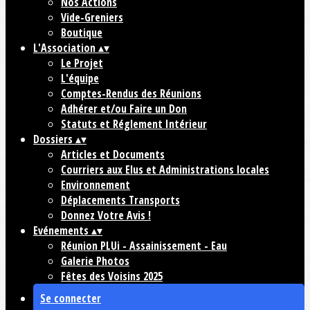
Nos Actions
Vide-Greniers
Boutique
L'Association
▴
▾
Le Projet
L'équipe
Comptes-Rendus des Réunions
Adhérer et/ou Faire un Don
Statuts et Réglement Intérieur
Dossiers
▴
▾
Articles et Documents
Courriers aux Elus et Administrations locales
Environnement
Déplacements Transports
Donnez Votre Avis !
Evénements
▴
▾
Réunion PLUi - Assainissement - Eau
Galerie Photos
Fêtes des Voisins 2025
Se connecter