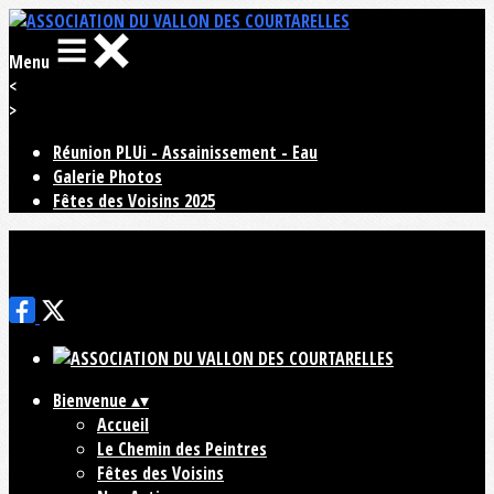
Menu
<
>
Réunion PLUi - Assainissement - Eau
Galerie Photos
Fêtes des Voisins 2025
Ajoutez un logo, un bouton, des réseaux sociaux
Cliquez pour éditer
Bienvenue
▴
▾
Accueil
Le Chemin des Peintres
Fêtes des Voisins