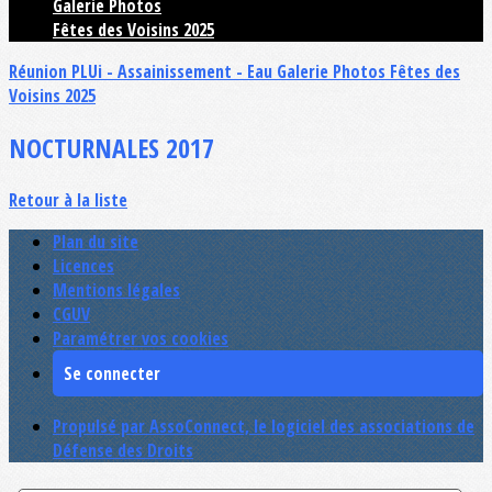
Galerie Photos
Fêtes des Voisins 2025
Réunion PLUi - Assainissement - Eau
Galerie Photos
Fêtes des
Voisins 2025
NOCTURNALES 2017
Retour à la liste
Plan du site
Licences
Mentions légales
CGUV
Paramétrer vos cookies
Se connecter
Propulsé par AssoConnect, le logiciel des associations de
Défense des Droits