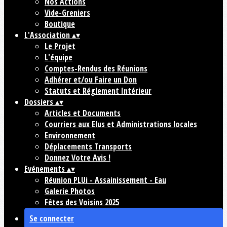
Nos Actions
Vide-Greniers
Boutique
L'Association
▴
▾
Le Projet
L'équipe
Comptes-Rendus des Réunions
Adhérer et/ou Faire un Don
Statuts et Réglement Intérieur
Dossiers
▴
▾
Articles et Documents
Courriers aux Elus et Administrations locales
Environnement
Déplacements Transports
Donnez Votre Avis !
Evénements
▴
▾
Réunion PLUi - Assainissement - Eau
Galerie Photos
Fêtes des Voisins 2025
Se connecter