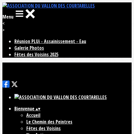
Menu
<
>
Réunion PLUi - Assainissement - Eau
Galerie Photos
Fêtes des Voisins 2025
Ajoutez un logo, un bouton, des réseaux sociaux
Cliquez pour éditer
Bienvenue
▴
▾
Accueil
Le Chemin des Peintres
Fêtes des Voisins