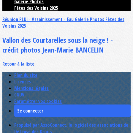
Galerie Photos
Fêtes des Voisins 2025
Réunion PLUi - Assainissement - Eau
Galerie Photos
Fêtes des
Voisins 2025
Vallon des Courtarelles sous la neige ! -
crédit photos Jean-Marie BANCELIN
Retour à la liste
Plan du site
Licences
Mentions légales
CGUV
Paramétrer vos cookies
Se connecter
Propulsé par AssoConnect, le logiciel des associations de
Défense des Droits